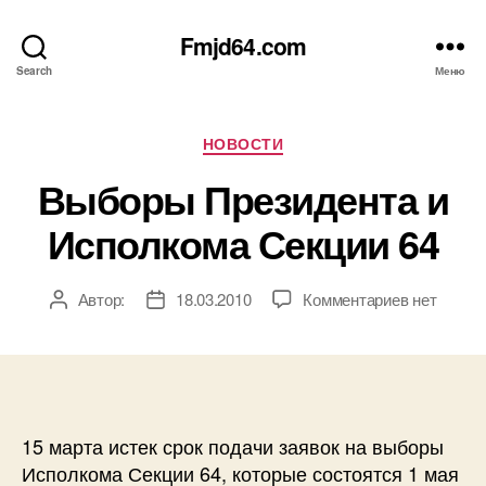
Fmjd64.com
Search
Меню
Рубрики
НОВОСТИ
Выборы Президента и
Исполкома Секции 64
к
Автор:
18.03.2010
Комментариев
нет
Автор
Дата
записи
записи
записи
Выборы
Президент
и
Исполком
Секции
15 марта истек срок подачи заявок на выборы
64
Исполкома Секции 64, которые состоятся 1 мая